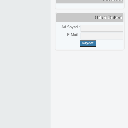
Haber Bülteni
Ad Soyad :
E-Mail :