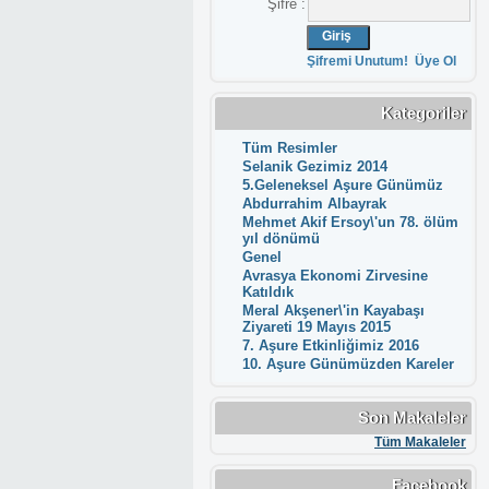
Şifre :
Şifremi Unutum!
Üye Ol
Kategoriler
Tüm Resimler
Selanik Gezimiz 2014
5.Geleneksel Aşure Günümüz
Abdurrahim Albayrak
Mehmet Akif Ersoy\'un 78. ölüm
yıl dönümü
Genel
Avrasya Ekonomi Zirvesine
Katıldık
Meral Akşener\'in Kayabaşı
Ziyareti 19 Mayıs 2015
7. Aşure Etkinliğimiz 2016
10. Aşure Günümüzden Kareler
Son Makaleler
Tüm Makaleler
Facebook