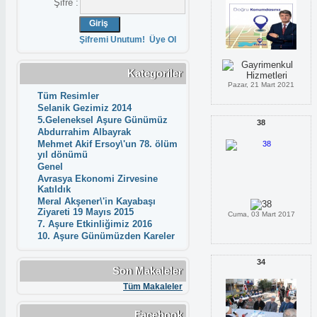
Şifre :
Şifremi Unutum!
Üye Ol
Kategoriler
Pazar, 21 Mart 2021
Tüm Resimler
Selanik Gezimiz 2014
5.Geleneksel Aşure Günümüz
38
Abdurrahim Albayrak
Mehmet Akif Ersoy\'un 78. ölüm
yıl dönümü
Genel
Avrasya Ekonomi Zirvesine
Katıldık
Meral Akşener\'in Kayabaşı
Ziyareti 19 Mayıs 2015
Cuma, 03 Mart 2017
7. Aşure Etkinliğimiz 2016
10. Aşure Günümüzden Kareler
34
Son Makaleler
Tüm Makaleler
Facebook