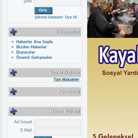
Şifre :
Şifremi Unutum!
Üye Ol
Kategoriler
Haberler Ana Sayfa
Bizden Haberler
Duyurular
Önemli Gelişmeler
Son Makaleler
Tüm Makaleler
Facebook
Haber Bülteni
Ad Soyad :
E-Mail :